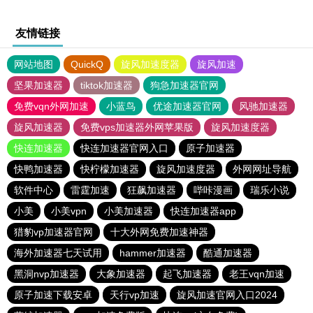
友情链接
网站地图
QuickQ
旋风加速度器
旋风加速
坚果加速器
tiktok加速器
狗急加速器官网
免费vqn外网加速
小蓝鸟
优途加速器官网
风驰加速器
旋风加速器
免费vps加速器外网苹果版
旋风加速度器
快连加速器
快连加速器官网入口
原子加速器
快鸭加速器
快柠檬加速器
旋风加速度器
外网网址导航
软件中心
雷霆加速
狂飙加速器
哔咔漫画
瑞乐小说
小美
小美vpn
小美加速器
快连加速器app
猎豹vp加速器官网
十大外网免费加速神器
海外加速器七天试用
hammer加速器
酷通加速器
黑洞nvp加速器
大象加速器
起飞加速器
老王vqn加速
原子加速下载安卓
天行vp加速
旋风加速官网入口2024