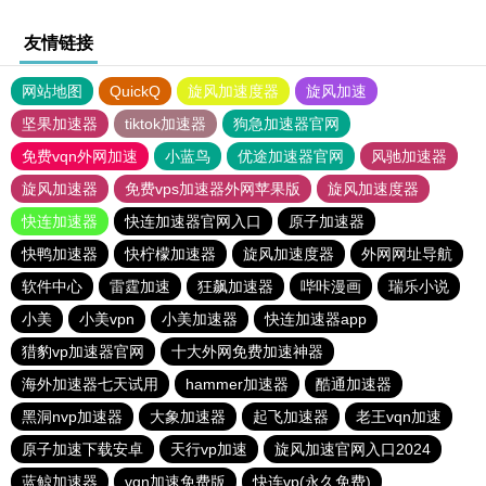
友情链接
网站地图
QuickQ
旋风加速度器
旋风加速
坚果加速器
tiktok加速器
狗急加速器官网
免费vqn外网加速
小蓝鸟
优途加速器官网
风驰加速器
旋风加速器
免费vps加速器外网苹果版
旋风加速度器
快连加速器
快连加速器官网入口
原子加速器
快鸭加速器
快柠檬加速器
旋风加速度器
外网网址导航
软件中心
雷霆加速
狂飙加速器
哔咔漫画
瑞乐小说
小美
小美vpn
小美加速器
快连加速器app
猎豹vp加速器官网
十大外网免费加速神器
海外加速器七天试用
hammer加速器
酷通加速器
黑洞nvp加速器
大象加速器
起飞加速器
老王vqn加速
原子加速下载安卓
天行vp加速
旋风加速官网入口2024
蓝鲸加速器
vqn加速免费版
快连vp(永久免费)