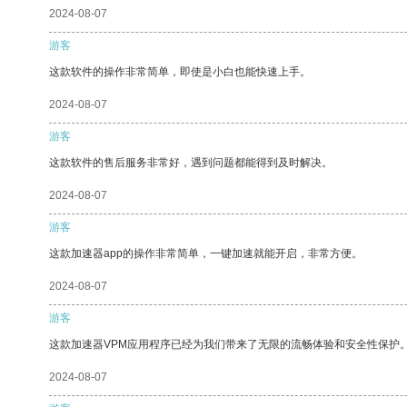
2024-08-07
游客
这款软件的操作非常简单，即使是小白也能快速上手。
2024-08-07
游客
这款软件的售后服务非常好，遇到问题都能得到及时解决。
2024-08-07
游客
这款加速器app的操作非常简单，一键加速就能开启，非常方便。
2024-08-07
游客
这款加速器VPM应用程序已经为我们带来了无限的流畅体验和安全性保护
2024-08-07