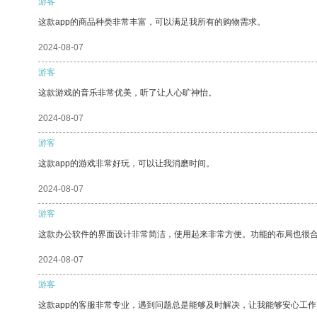
游客
这款app的商品种类非常丰富，可以满足我所有的购物需求。
2024-08-07
游客
这款游戏的音乐非常优美，听了让人心旷神怡。
2024-08-07
游客
这款app的游戏非常好玩，可以让我消磨时间。
2024-08-07
游客
这款办公软件的界面设计非常简洁，使用起来非常方便。功能的布局也很
2024-08-07
游客
这款app的客服非常专业，遇到问题总是能够及时解决，让我能够安心工作