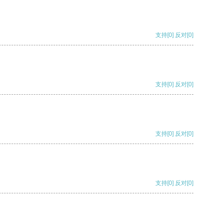
支持
[0]
反对
[0]
支持
[0]
反对
[0]
支持
[0]
反对
[0]
支持
[0]
反对
[0]