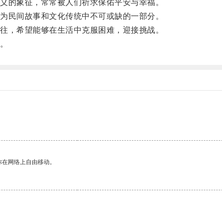
义的象征，常常被人们祈求保佑平安与幸福。
为民间故事和文化传统中不可或缺的一部分。
往，希望能够在生活中克服困难，迎接挑战。
。
你在网络上自由移动。