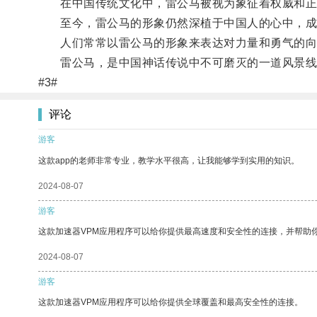
在中国传统文化中，雷公马被视为象征着权威和正
至今，雷公马的形象仍然深植于中国人的心中，成
人们常常以雷公马的形象来表达对力量和勇气的向
雷公马，是中国神话传说中不可磨灭的一道风景线
#3#
评论
游客
这款app的老师非常专业，教学水平很高，让我能够学到实用的知识。
2024-08-07
游客
这款加速器VPM应用程序可以给你提供最高速度和安全性的连接，并帮助
2024-08-07
游客
这款加速器VPM应用程序可以给你提供全球覆盖和最高安全性的连接。