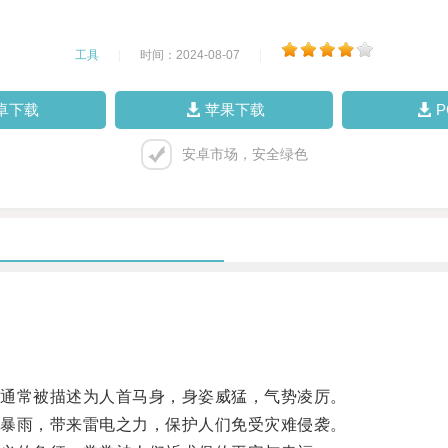
工具
|
时间：2024-08-07
|
卓下载
苹果下载
安卓市场，安全绿色
通常被描述为人首马身，身姿威猛，气势凌厉。
暴雨，带来雷电之力，保护人们免受灾难侵袭。