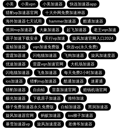
小美
小美vpn
小美加速器
快连加速器app
猎豹vp加速器官网
十大外网免费加速神器
海外加速器七天试用
hammer加速器
酷通加速器
黑洞nvp加速器
大象加速器
起飞加速器
老王vqn加速
原子加速下载安卓
天行vp加速
旋风加速官网入口2024
蓝鲸加速器
vqn加速免费版
快连vp(永久免费)
雷霆加器速
闪电猫加速器
飞狗加速器
旋风加速度器
优途加速器
雷霆vqn加速官网
大机场加速器
闪电猫加速器
飞鱼加速器
每天免费2小时加速器
ios加速器
猎豹nvp加速器
酷通加速器
迷雾通
猎豹加速器
自由鲸
雷轰加速官网
赔钱机场官网
极光加速器
下载原子加速器
推特加速
梯子免费加速器永久免费版
白鲸加速器
黑洞加速器
旋风加速器官网
蚂蚁加速器
ios梯子加速器
暴雪加速器vp
旋风加速度器
老佛爷加速器