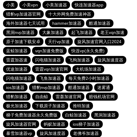
小美
小美vpn
小美加速器
快连加速器app
猎豹vp加速器官网
十大外网免费加速神器
海外加速器七天试用
hammer加速器
酷通加速器
黑洞nvp加速器
大象加速器
起飞加速器
老王vqn加速
原子加速下载安卓
天行vp加速
旋风加速官网入口2024
蓝鲸加速器
vqn加速免费版
快连vp(永久免费)
雷霆加器速
闪电猫加速器
飞狗加速器
旋风加速度器
优途加速器
雷霆vqn加速官网
大机场加速器
闪电猫加速器
飞鱼加速器
每天免费2小时加速器
ios加速器
猎豹nvp加速器
酷通加速器
迷雾通
猎豹加速器
自由鲸
雷轰加速官网
赔钱机场官网
极光加速器
下载原子加速器
推特加速
梯子免费加速器永久免费版
白鲸加速器
黑洞加速器
旋风加速器官网
蚂蚁加速器
ios梯子加速器
暴雪加速器vp
旋风加速度器
老佛爷加速器