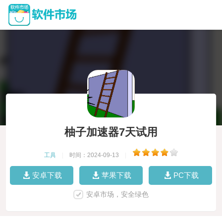
柚子加速器7天试用
工具
|
时间：2024-09-13
|
安卓下载
苹果下载
PC下载
安卓市场，安全绿色