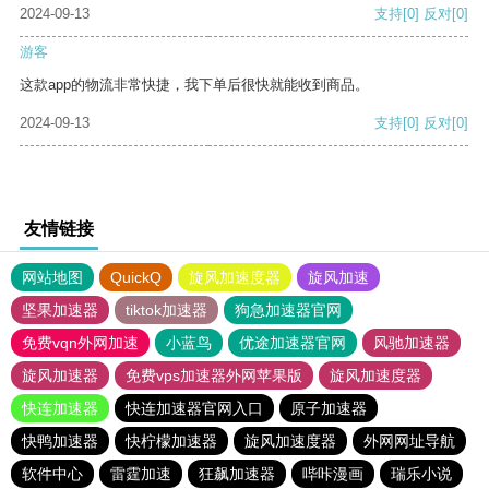
2024-09-13
支持
[0]
反对
[0]
游客
这款app的物流非常快捷，我下单后很快就能收到商品。
2024-09-13
支持
[0]
反对
[0]
友情链接
网站地图
QuickQ
旋风加速度器
旋风加速
坚果加速器
tiktok加速器
狗急加速器官网
免费vqn外网加速
小蓝鸟
优途加速器官网
风驰加速器
旋风加速器
免费vps加速器外网苹果版
旋风加速度器
快连加速器
快连加速器官网入口
原子加速器
快鸭加速器
快柠檬加速器
旋风加速度器
外网网址导航
软件中心
雷霆加速
狂飙加速器
哔咔漫画
瑞乐小说