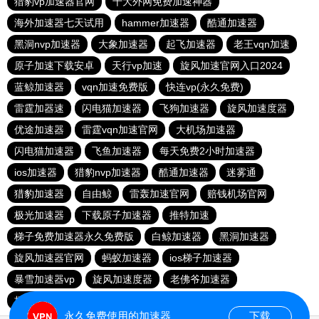
猎豹vp加速器官网
十大外网免费加速神器
海外加速器七天试用
hammer加速器
酷通加速器
黑洞nvp加速器
大象加速器
起飞加速器
老王vqn加速
原子加速下载安卓
天行vp加速
旋风加速官网入口2024
蓝鲸加速器
vqn加速免费版
快连vp(永久免费)
雷霆加器速
闪电猫加速器
飞狗加速器
旋风加速度器
优途加速器
雷霆vqn加速官网
大机场加速器
闪电猫加速器
飞鱼加速器
每天免费2小时加速器
ios加速器
猎豹nvp加速器
酷通加速器
迷雾通
猎豹加速器
自由鲸
雷轰加速官网
赔钱机场官网
极光加速器
下载原子加速器
推特加速
梯子免费加速器永久免费版
白鲸加速器
黑洞加速器
旋风加速器官网
蚂蚁加速器
ios梯子加速器
暴雪加速器vp
旋风加速度器
老佛爷加速器
极光aurora加速器
加速器试用30分钟
永久免费使用的加速器
下载