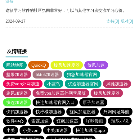
游客
这款学习软件的社区氛围非常好，可以与其他学习者交流学习心得。
2024-09-17
支持
[0]
反对
[0]
友情链接
网站地图
QuickQ
旋风加速度器
旋风加速
坚果加速器
tiktok加速器
狗急加速器官网
免费vqn外网加速
小蓝鸟
优途加速器官网
风驰加速器
旋风加速器
免费vps加速器外网苹果版
旋风加速度器
快连加速器
快连加速器官网入口
原子加速器
快鸭加速器
快柠檬加速器
旋风加速度器
外网网址导航
软件中心
雷霆加速
狂飙加速器
哔咔漫画
瑞乐小说
小美
小美vpn
小美加速器
快连加速器app