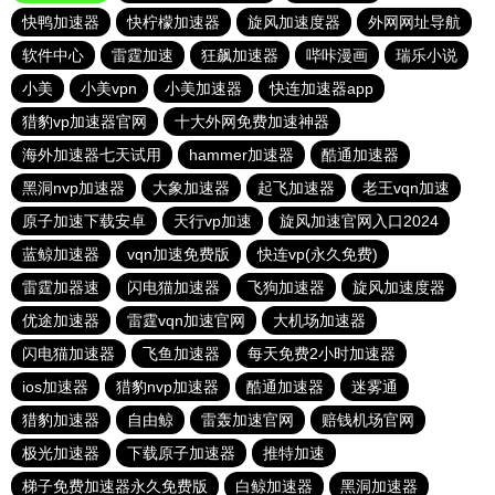
快鸭加速器
快柠檬加速器
旋风加速度器
外网网址导航
软件中心
雷霆加速
狂飙加速器
哔咔漫画
瑞乐小说
小美
小美vpn
小美加速器
快连加速器app
猎豹vp加速器官网
十大外网免费加速神器
海外加速器七天试用
hammer加速器
酷通加速器
黑洞nvp加速器
大象加速器
起飞加速器
老王vqn加速
原子加速下载安卓
天行vp加速
旋风加速官网入口2024
蓝鲸加速器
vqn加速免费版
快连vp(永久免费)
雷霆加器速
闪电猫加速器
飞狗加速器
旋风加速度器
优途加速器
雷霆vqn加速官网
大机场加速器
闪电猫加速器
飞鱼加速器
每天免费2小时加速器
ios加速器
猎豹nvp加速器
酷通加速器
迷雾通
猎豹加速器
自由鲸
雷轰加速官网
赔钱机场官网
极光加速器
下载原子加速器
推特加速
梯子免费加速器永久免费版
白鲸加速器
黑洞加速器