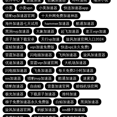
软件中心
雷霆加速
狂飙加速器
哔咔漫画
瑞乐小说
小美
小美vpn
小美加速器
快连加速器app
猎豹vp加速器官网
十大外网免费加速神器
海外加速器七天试用
hammer加速器
酷通加速器
黑洞nvp加速器
大象加速器
起飞加速器
老王vqn加速
原子加速下载安卓
天行vp加速
旋风加速官网入口2024
蓝鲸加速器
vqn加速免费版
快连vp(永久免费)
雷霆加器速
闪电猫加速器
飞狗加速器
旋风加速度器
优途加速器
雷霆vqn加速官网
大机场加速器
闪电猫加速器
飞鱼加速器
每天免费2小时加速器
ios加速器
猎豹nvp加速器
酷通加速器
迷雾通
猎豹加速器
自由鲸
雷轰加速官网
赔钱机场官网
极光加速器
下载原子加速器
推特加速
梯子免费加速器永久免费版
白鲸加速器
黑洞加速器
旋风加速器官网
蚂蚁加速器
ios梯子加速器