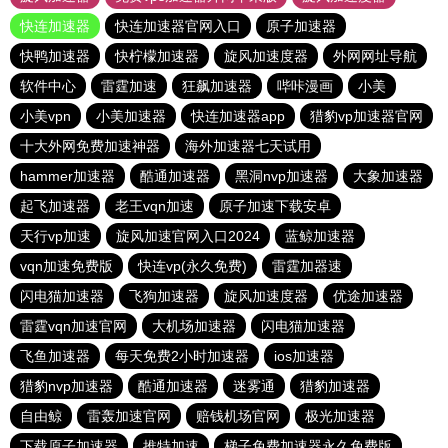
快连加速器
快连加速器官网入口
原子加速器
快鸭加速器
快柠檬加速器
旋风加速度器
外网网址导航
软件中心
雷霆加速
狂飙加速器
哔咔漫画
小美
小美vpn
小美加速器
快连加速器app
猎豹vp加速器官网
十大外网免费加速神器
海外加速器七天试用
hammer加速器
酷通加速器
黑洞nvp加速器
大象加速器
起飞加速器
老王vqn加速
原子加速下载安卓
天行vp加速
旋风加速官网入口2024
蓝鲸加速器
vqn加速免费版
快连vp(永久免费)
雷霆加器速
闪电猫加速器
飞狗加速器
旋风加速度器
优途加速器
雷霆vqn加速官网
大机场加速器
闪电猫加速器
飞鱼加速器
每天免费2小时加速器
ios加速器
猎豹nvp加速器
酷通加速器
迷雾通
猎豹加速器
自由鲸
雷轰加速官网
赔钱机场官网
极光加速器
下载原子加速器
推特加速
梯子免费加速器永久免费版