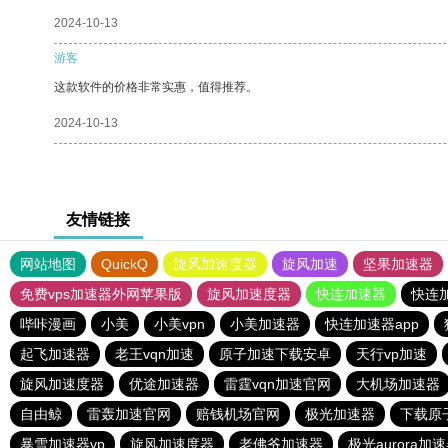
2024-10-13
游客
这款软件的价格非常实惠，值得推荐。
2024-10-13
友情链接
网站地图
QuickQ
旋风加速度器
旋风加速
坚果加速器
免费vps加速器外网苹果版
旋风加速度器
快连加速器
快连
哔咔漫画
小美
小美vpn
小美加速器
快连加速器app
起飞加速器
老王vqn加速
原子加速下载安卓
天行vp加速
旋风加速度器
优途加速器
雷霆vqn加速官网
大机场加速器
自由鲸
雷轰加速官网
赔钱机场官网
极光加速器
下载原
暴雪加速器vp
旋风加速度器
老佛爷加速器
极光aurora加