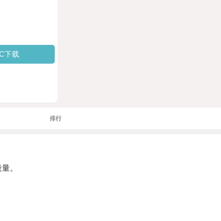
PC下载
排行
能量。