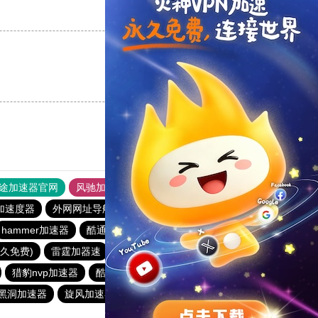
支持
[0]
反对
[0]
支持
[0]
反对
[0]
途加速器官网
风驰加速器
旋风加速器
加速度器
外网网址导航
软件中心
雷霆加速
狂飙加速器
hammer加速器
酷通加速器
黑洞nvp加速器
大象加速器
永久免费)
雷霆加器速
闪电猫加速器
飞狗加速器
猎豹nvp加速器
酷通加速器
迷雾通
猎豹加速器
黑洞加速器
旋风加速器官网
蚂蚁加速器
ios梯子加速器