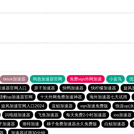
tiktok加速器
狗急加速器官网
免费vqn外网加速
小蓝鸟
优
加速器官网入口
原子加速器
快鸭加速器
快柠檬加速器
旋风
猎豹vp加速器官网
十大外网免费加速神器
海外加速器七天试用
旋风加速官网入口2024
蓝鲸加速器
vqn加速免费版
快连vp(
闪电猫加速器
飞鱼加速器
每天免费2小时加速器
ios加速器
子加速器
推特加速
梯子免费加速器永久免费版
白鲸加速器
速器
加速器试用30分钟