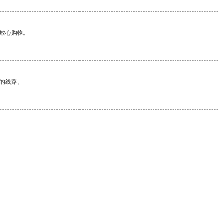
够放心购物。
区的线路。
。