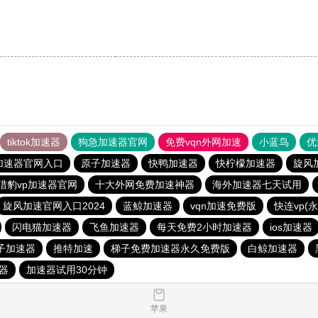
tiktok加速器
狗急加速器官网
免费vqn外网加速
小蓝鸟
优
加速器官网入口
原子加速器
快鸭加速器
快柠檬加速器
旋风
猎豹vp加速器官网
十大外网免费加速神器
海外加速器七天试用
旋风加速官网入口2024
蓝鲸加速器
vqn加速免费版
快连vp(
闪电猫加速器
飞鱼加速器
每天免费2小时加速器
ios加速器
子加速器
推特加速
梯子免费加速器永久免费版
白鲸加速器
速器
加速器试用30分钟
苹果