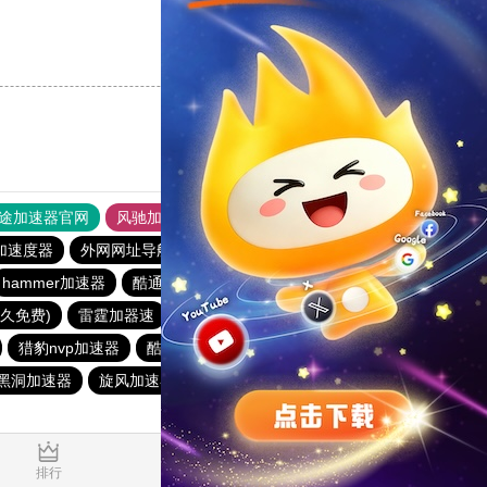
支持
[0]
反对
[0]
途加速器官网
风驰加速器
旋风加速器
加速度器
外网网址导航
软件中心
雷霆加速
狂飙加速器
hammer加速器
酷通加速器
黑洞nvp加速器
大象加速器
永久免费)
雷霆加器速
闪电猫加速器
飞狗加速器
猎豹nvp加速器
酷通加速器
迷雾通
猎豹加速器
黑洞加速器
旋风加速器官网
蚂蚁加速器
ios梯子加速器
0.030696s
排行
推荐