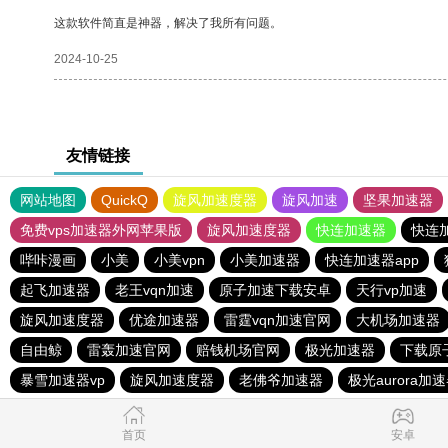
这款软件简直是神器，解决了我所有问题。
2024-10-25
友情链接
网站地图
QuickQ
旋风加速度器
旋风加速
坚果加速器
免费vps加速器外网苹果版
旋风加速度器
快连加速器
快连
哔咔漫画
小美
小美vpn
小美加速器
快连加速器app
起飞加速器
老王vqn加速
原子加速下载安卓
天行vp加速
旋风加速度器
优途加速器
雷霆vqn加速官网
大机场加速器
自由鲸
雷轰加速官网
赔钱机场官网
极光加速器
下载原
暴雪加速器vp
旋风加速度器
老佛爷加速器
极光aurora加
首页
安卓