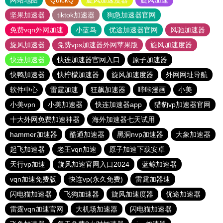
网站地图
QuickQ
旋风加速度器
旋风加速
坚果加速器
tiktok加速器
狗急加速器官网
免费vqn外网加速
小蓝鸟
优途加速器官网
风驰加速器
旋风加速器
免费vps加速器外网苹果版
旋风加速度器
快连加速器
快连加速器官网入口
原子加速器
快鸭加速器
快柠檬加速器
旋风加速度器
外网网址导航
软件中心
雷霆加速
狂飙加速器
哔咔漫画
小美
小美vpn
小美加速器
快连加速器app
猎豹vp加速器官网
十大外网免费加速神器
海外加速器七天试用
hammer加速器
酷通加速器
黑洞nvp加速器
大象加速器
起飞加速器
老王vqn加速
原子加速下载安卓
天行vp加速
旋风加速官网入口2024
蓝鲸加速器
vqn加速免费版
快连vp(永久免费)
雷霆加器速
闪电猫加速器
飞狗加速器
旋风加速度器
优途加速器
雷霆vqn加速官网
大机场加速器
闪电猫加速器