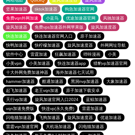
网站地图
QuickQ
旋风加速度器
旋风加速
坚果加速器
tiktok加速器
狗急加速器官网
免费vqn外网加速
小蓝鸟
优途加速器官网
风驰加速器
旋风加速器
免费vps加速器外网苹果版
旋风加速度器
快连加速器
快连加速器官网入口
原子加速器
快鸭加速器
快柠檬加速器
旋风加速度器
外网网址导航
软件中心
雷霆加速
狂飙加速器
哔咔漫画
小美
小美vpn
小美加速器
快连加速器app
猎豹vp加速器官网
十大外网免费加速神器
海外加速器七天试用
hammer加速器
酷通加速器
黑洞nvp加速器
大象加速器
起飞加速器
老王vqn加速
原子加速下载安卓
天行vp加速
旋风加速官网入口2024
蓝鲸加速器
vqn加速免费版
快连vp(永久免费)
雷霆加器速
闪电猫加速器
飞狗加速器
旋风加速度器
优途加速器
雷霆vqn加速官网
大机场加速器
闪电猫加速器