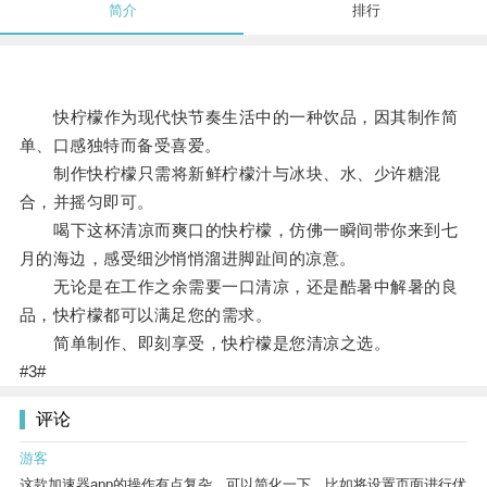
简介
排行
快柠檬作为现代快节奏生活中的一种饮品，因其制作简
单、口感独特而备受喜爱。
制作快柠檬只需将新鲜柠檬汁与冰块、水、少许糖混
合，并摇匀即可。
喝下这杯清凉而爽口的快柠檬，仿佛一瞬间带你来到七
月的海边，感受细沙悄悄溜进脚趾间的凉意。
无论是在工作之余需要一口清凉，还是酷暑中解暑的良
品，快柠檬都可以满足您的需求。
简单制作、即刻享受，快柠檬是您清凉之选。
#3#
评论
游客
这款加速器app的操作有点复杂，可以简化一下，比如将设置页面进行优