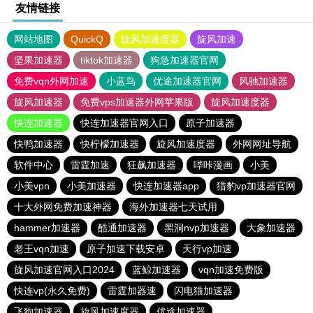
友情链接
网站地图
QuickQ
旋风加速度器
旋风加速
坚果加速器
tiktok加速器
狗急加速器官网
免费vqn外网加速
小蓝鸟
优途加速器官网
风驰加速器
旋风加速器
免费vps加速器外网苹果版
旋风加速度器
快连加速器
快连加速器官网入口
原子加速器
快鸭加速器
快柠檬加速器
旋风加速度器
外网网址导航
软件中心
雷霆加速
狂飙加速器
哔咔漫画
小美
小美vpn
小美加速器
快连加速器app
猎豹vp加速器官网
十大外网免费加速神器
海外加速器七天试用
hammer加速器
酷通加速器
黑洞nvp加速器
大象加速器
老王vqn加速
原子加速下载安卓
天行vp加速
旋风加速官网入口2024
蓝鲸加速器
vqn加速免费版
快连vp(永久免费)
雷霆加器速
闪电猫加速器
飞狗加速器
旋风加速度器
优途加速器