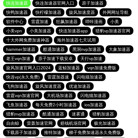
快连加速器
快连加速器官网入口
原子加速器
快鸭加速器
快柠檬加速器
旋风加速度器
外网网址导航
软件中心
雷霆加速
狂飙加速器
哔咔漫画
小美
小美vpn
小美加速器
快连加速器app
猎豹vp加速器官网
十大外网免费加速神器
海外加速器七天试用
hammer加速器
酷通加速器
黑洞nvp加速器
大象加速器
老王vqn加速
原子加速下载安卓
天行vp加速
旋风加速官网入口2024
蓝鲸加速器
vqn加速免费版
快连vp(永久免费)
雷霆加器速
闪电猫加速器
飞狗加速器
旋风加速度器
优途加速器
雷霆vqn加速官网
大机场加速器
闪电猫加速器
飞鱼加速器
每天免费2小时加速器
ios加速器
猎豹nvp加速器
酷通加速器
迷雾通
猎豹加速器
自由鲸
雷轰加速官网
赔钱机场官网
极光加速器
下载原子加速器
推特加速
梯子免费加速器永久免费版