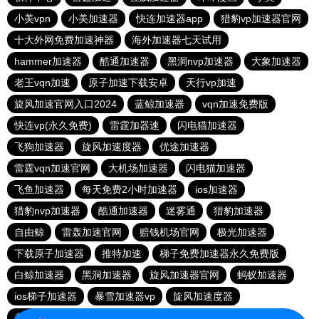
小美vpn
小美加速器
快连加速器app
猎豹vp加速器官网
十大外网免费加速神器
海外加速器七天试用
hammer加速器
酷通加速器
黑洞nvp加速器
大象加速器
老王vqn加速
原子加速下载安卓
天行vp加速
旋风加速官网入口2024
蓝鲸加速器
vqn加速免费版
快连vp(永久免费)
雷霆加器速
闪电猫加速器
飞狗加速器
旋风加速度器
优途加速器
雷霆vqn加速官网
大机场加速器
闪电猫加速器
飞鱼加速器
每天免费2小时加速器
ios加速器
猎豹nvp加速器
酷通加速器
迷雾通
猎豹加速器
自由鲸
雷轰加速官网
赔钱机场官网
极光加速器
下载原子加速器
推特加速
梯子免费加速器永久免费版
白鲸加速器
黑洞加速器
旋风加速器官网
蚂蚁加速器
ios梯子加速器
暴雪加速器vp
旋风加速度器
老佛爷加速器
极光aurora加速器
加速器试用30分钟