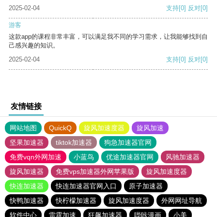
2025-02-04
支持
[0]
反对
[0]
游客
这款app的课程非常丰富，可以满足我不同的学习需求，让我能够找到自
己感兴趣的知识。
2025-02-04
支持
[0]
反对
[0]
友情链接
网站地图
QuickQ
旋风加速度器
旋风加速
坚果加速器
tiktok加速器
狗急加速器官网
免费vqn外网加速
小蓝鸟
优途加速器官网
风驰加速器
旋风加速器
免费vps加速器外网苹果版
旋风加速度器
快连加速器
快连加速器官网入口
原子加速器
快鸭加速器
快柠檬加速器
旋风加速度器
外网网址导航
软件中心
雷霆加速
狂飙加速器
哔咔漫画
小美