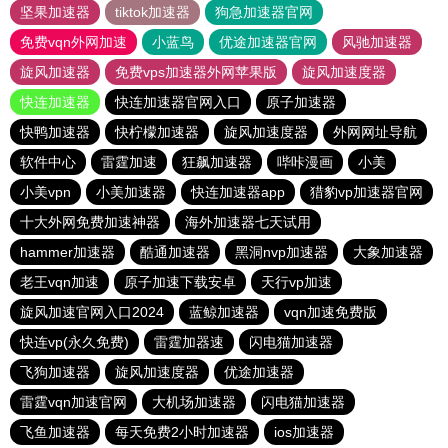
坚果加速器
tiktok加速器
狗急加速器官网
免费vqn外网加速
小蓝鸟
优途加速器官网
风驰加速器
旋风加速器
免费vps加速器外网苹果版
旋风加速度器
快连加速器
快连加速器官网入口
原子加速器
快鸭加速器
快柠檬加速器
旋风加速度器
外网网址导航
软件中心
雷霆加速
狂飙加速器
哔咔漫画
小美
小美vpn
小美加速器
快连加速器app
猎豹vp加速器官网
十大外网免费加速神器
海外加速器七天试用
hammer加速器
酷通加速器
黑洞nvp加速器
大象加速器
老王vqn加速
原子加速下载安卓
天行vp加速
旋风加速官网入口2024
蓝鲸加速器
vqn加速免费版
快连vp(永久免费)
雷霆加器速
闪电猫加速器
飞狗加速器
旋风加速度器
优途加速器
雷霆vqn加速官网
大机场加速器
闪电猫加速器
飞鱼加速器
每天免费2小时加速器
ios加速器