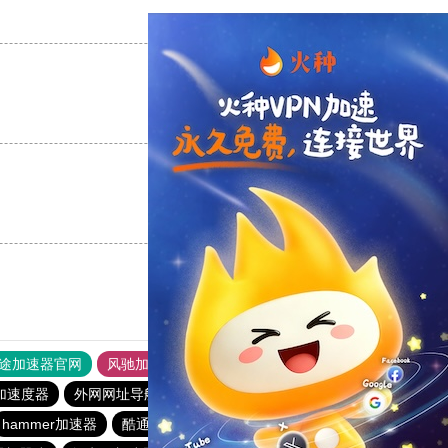
支持
[0]
反对
[0]
支持
[0]
反对
[0]
支持
[0]
反对
[0]
途加速器官网
风驰加速器
旋风加速器
加速度器
外网网址导航
软件中心
雷霆加速
狂飙加速器
hammer加速器
酷通加速器
黑洞nvp加速器
大象加速器