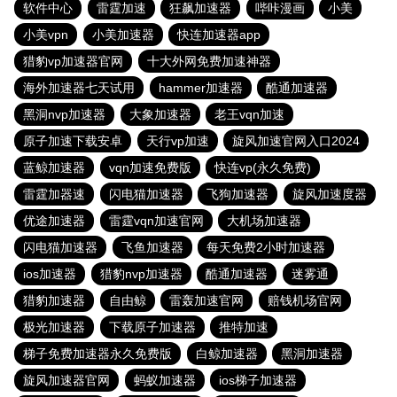
软件中心
雷霆加速
狂飙加速器
哔咔漫画
小美
小美vpn
小美加速器
快连加速器app
猎豹vp加速器官网
十大外网免费加速神器
海外加速器七天试用
hammer加速器
酷通加速器
黑洞nvp加速器
大象加速器
老王vqn加速
原子加速下载安卓
天行vp加速
旋风加速官网入口2024
蓝鲸加速器
vqn加速免费版
快连vp(永久免费)
雷霆加器速
闪电猫加速器
飞狗加速器
旋风加速度器
优途加速器
雷霆vqn加速官网
大机场加速器
闪电猫加速器
飞鱼加速器
每天免费2小时加速器
ios加速器
猎豹nvp加速器
酷通加速器
迷雾通
猎豹加速器
自由鲸
雷轰加速官网
赔钱机场官网
极光加速器
下载原子加速器
推特加速
梯子免费加速器永久免费版
白鲸加速器
黑洞加速器
旋风加速器官网
蚂蚁加速器
ios梯子加速器