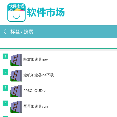
标签 / 搜索
1
蜂窝加速器npv
2
速帆加速器ios下载
3
996CLOUD vp
4
蛋蛋加速器vqn