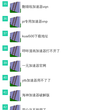
35
翻墙啦加速器vqn
36
pi专用加速器vnp
37
kuai500下载地址
38
哔咔漫画加速器打不开了
39
一元加速器官网
40
ytb加速器用不了了
41
海神加速器破解版
42
雷公马不能用了