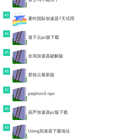
43
夏时国际加速器7天试用
44
速子云pc版下载
45
全局加速器破解版
46
星链云最新版
47
psiphon3 npv
48
葫芦加速器pc版下载
49
Uzing加速器下载地址