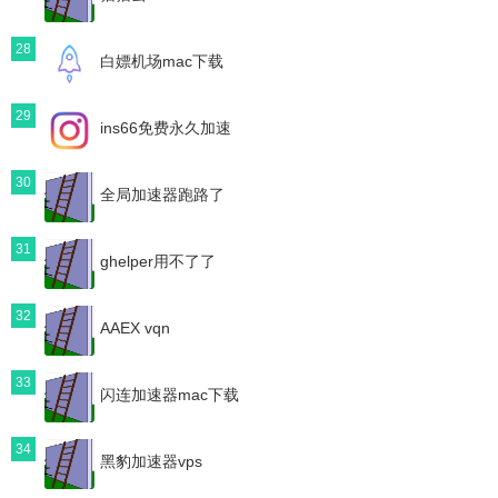
28
白嫖机场mac下载
29
ins66免费永久加速
30
全局加速器跑路了
31
ghelper用不了了
32
AAEX vqn
33
闪连加速器mac下载
34
黑豹加速器vps