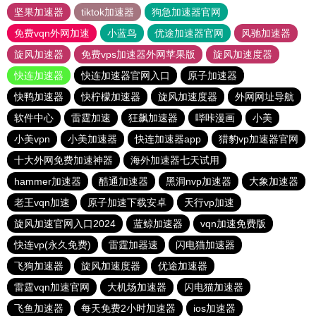
坚果加速器
tiktok加速器
狗急加速器官网
免费vqn外网加速
小蓝鸟
优途加速器官网
风驰加速器
旋风加速器
免费vps加速器外网苹果版
旋风加速度器
快连加速器
快连加速器官网入口
原子加速器
快鸭加速器
快柠檬加速器
旋风加速度器
外网网址导航
软件中心
雷霆加速
狂飙加速器
哔咔漫画
小美
小美vpn
小美加速器
快连加速器app
猎豹vp加速器官网
十大外网免费加速神器
海外加速器七天试用
hammer加速器
酷通加速器
黑洞nvp加速器
大象加速器
老王vqn加速
原子加速下载安卓
天行vp加速
旋风加速官网入口2024
蓝鲸加速器
vqn加速免费版
快连vp(永久免费)
雷霆加器速
闪电猫加速器
飞狗加速器
旋风加速度器
优途加速器
雷霆vqn加速官网
大机场加速器
闪电猫加速器
飞鱼加速器
每天免费2小时加速器
ios加速器