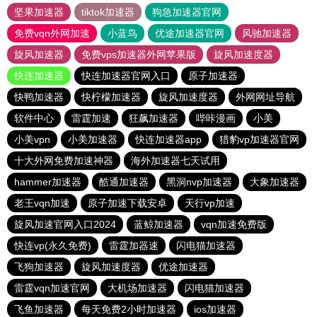
坚果加速器
tiktok加速器
狗急加速器官网
免费vqn外网加速
小蓝鸟
优途加速器官网
风驰加速器
旋风加速器
免费vps加速器外网苹果版
旋风加速度器
快连加速器
快连加速器官网入口
原子加速器
快鸭加速器
快柠檬加速器
旋风加速度器
外网网址导航
软件中心
雷霆加速
狂飙加速器
哔咔漫画
小美
小美vpn
小美加速器
快连加速器app
猎豹vp加速器官网
十大外网免费加速神器
海外加速器七天试用
hammer加速器
酷通加速器
黑洞nvp加速器
大象加速器
老王vqn加速
原子加速下载安卓
天行vp加速
旋风加速官网入口2024
蓝鲸加速器
vqn加速免费版
快连vp(永久免费)
雷霆加器速
闪电猫加速器
飞狗加速器
旋风加速度器
优途加速器
雷霆vqn加速官网
大机场加速器
闪电猫加速器
飞鱼加速器
每天免费2小时加速器
ios加速器