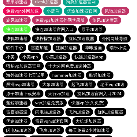
坚果加速器
tiktok加速器
狗急加速器官网
免费vqn外网加速
小蓝鸟
优途加速器官网
风驰加速器
旋风加速器
免费vps加速器外网苹果版
旋风加速度器
快连加速器
快连加速器官网入口
原子加速器
快鸭加速器
快柠檬加速器
旋风加速度器
外网网址导航
软件中心
雷霆加速
狂飙加速器
哔咔漫画
瑞乐小说
小美
小美vpn
小美加速器
快连加速器app
猎豹vp加速器官网
十大外网免费加速神器
海外加速器七天试用
hammer加速器
酷通加速器
黑洞nvp加速器
大象加速器
起飞加速器
老王vqn加速
原子加速下载安卓
天行vp加速
旋风加速官网入口2024
蓝鲸加速器
vqn加速免费版
快连vp(永久免费)
雷霆加器速
闪电猫加速器
飞狗加速器
旋风加速度器
优途加速器
雷霆vqn加速官网
大机场加速器
闪电猫加速器
飞鱼加速器
每天免费2小时加速器