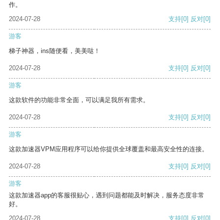
作。
2024-07-28
支持
[0]
反对
[0]
游客
梯子神器，ins随便看，美美哒！
2024-07-28
支持
[0]
反对
[0]
游客
这款软件的功能非常全面，可以满足我所有需求。
2024-07-28
支持
[0]
反对
[0]
游客
这款加速器VPM应用程序可以给你提供全球覆盖和最高安全性的连接。
2024-07-28
支持
[0]
反对
[0]
游客
这款加速器app的客服很贴心，遇到问题都能及时解决，服务态度非常
好。
2024-07-28
支持
[0]
反对
[0]