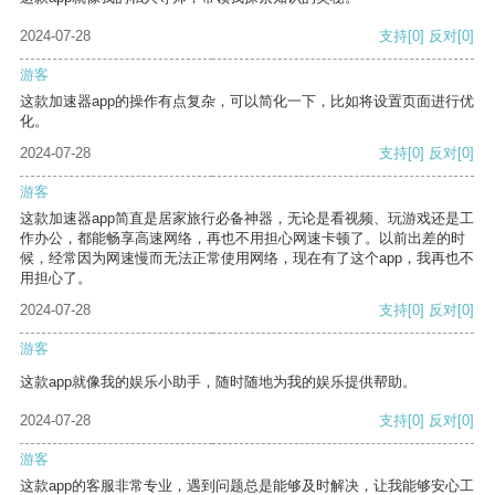
2024-07-28
支持
[0]
反对
[0]
游客
这款加速器app的操作有点复杂，可以简化一下，比如将设置页面进行优
化。
2024-07-28
支持
[0]
反对
[0]
游客
这款加速器app简直是居家旅行必备神器，无论是看视频、玩游戏还是工
作办公，都能畅享高速网络，再也不用担心网速卡顿了。以前出差的时
候，经常因为网速慢而无法正常使用网络，现在有了这个app，我再也不
用担心了。
2024-07-28
支持
[0]
反对
[0]
游客
这款app就像我的娱乐小助手，随时随地为我的娱乐提供帮助。
2024-07-28
支持
[0]
反对
[0]
游客
这款app的客服非常专业，遇到问题总是能够及时解决，让我能够安心工