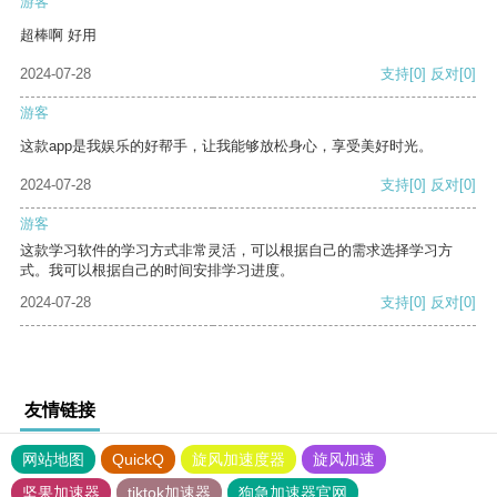
游客
超棒啊 好用
2024-07-28
支持
[0]
反对
[0]
游客
这款app是我娱乐的好帮手，让我能够放松身心，享受美好时光。
2024-07-28
支持
[0]
反对
[0]
游客
这款学习软件的学习方式非常灵活，可以根据自己的需求选择学习方
式。我可以根据自己的时间安排学习进度。
2024-07-28
支持
[0]
反对
[0]
友情链接
网站地图
QuickQ
旋风加速度器
旋风加速
坚果加速器
tiktok加速器
狗急加速器官网