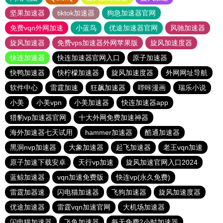
坚果加速器
tiktok加速器
狗急加速器官网
免费vqn外网加速
小蓝鸟
优途加速器官网
风驰加速器
旋风加速器
免费vps加速器外网苹果版
旋风加速度器
快连加速器
快连加速器官网入口
原子加速器
快鸭加速器
快柠檬加速器
旋风加速度器
外网网址导航
软件中心
雷霆加速
狂飙加速器
哔咔漫画
瑞乐小说
小美
小美vpn
小美加速器
快连加速器app
猎豹vp加速器官网
十大外网免费加速神器
海外加速器七天试用
hammer加速器
酷通加速器
黑洞nvp加速器
大象加速器
起飞加速器
老王vqn加速
原子加速下载安卓
天行vp加速
旋风加速官网入口2024
蓝鲸加速器
vqn加速免费版
快连vp(永久免费)
雷霆加器速
闪电猫加速器
飞狗加速器
旋风加速度器
优途加速器
雷霆vqn加速官网
大机场加速器
闪电猫加速器
飞鱼加速器
每天免费2小时加速器