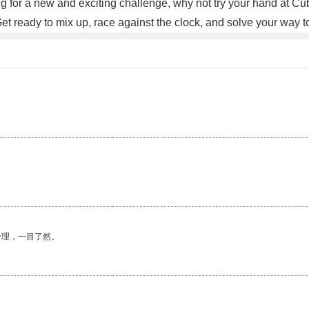
ng for a new and exciting challenge, why not try your hand at C
 Get ready to mix up, race against the clock, and solve your way 
。
合理，一目了然。