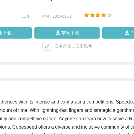
工具
|
时间：2024-08-03
|
卓下载
苹果下载
安卓市场，安全绿色
iences with its intense and exhilarating competitions. Speedcu
unt of time. With lightning-fast fingers and strategic algorithms,
bility and competitive nature. Anyone can learn how to solve a R
ions, Cubespeed offers a diverse and inclusive community of cub