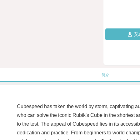
安
简介
Cubespeed has taken the world by storm, captivating aud
who can solve the iconic Rubik's Cube in the shortest amo
to the test. The appeal of Cubespeed lies in its accessi
dedication and practice. From beginners to world champ