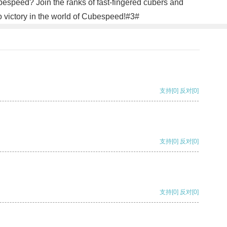
ubespeed? Join the ranks of fast-fingered cubers and
to victory in the world of Cubespeed!#3#
支持
[0]
反对
[0]
支持
[0]
反对
[0]
支持
[0]
反对
[0]