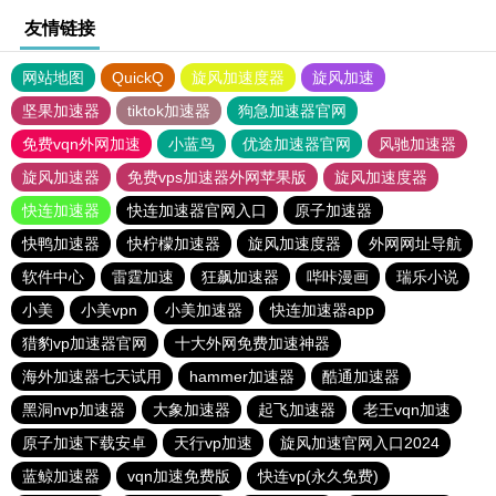
友情链接
网站地图
QuickQ
旋风加速度器
旋风加速
坚果加速器
tiktok加速器
狗急加速器官网
免费vqn外网加速
小蓝鸟
优途加速器官网
风驰加速器
旋风加速器
免费vps加速器外网苹果版
旋风加速度器
快连加速器
快连加速器官网入口
原子加速器
快鸭加速器
快柠檬加速器
旋风加速度器
外网网址导航
软件中心
雷霆加速
狂飙加速器
哔咔漫画
瑞乐小说
小美
小美vpn
小美加速器
快连加速器app
猎豹vp加速器官网
十大外网免费加速神器
海外加速器七天试用
hammer加速器
酷通加速器
黑洞nvp加速器
大象加速器
起飞加速器
老王vqn加速
原子加速下载安卓
天行vp加速
旋风加速官网入口2024
蓝鲸加速器
vqn加速免费版
快连vp(永久免费)