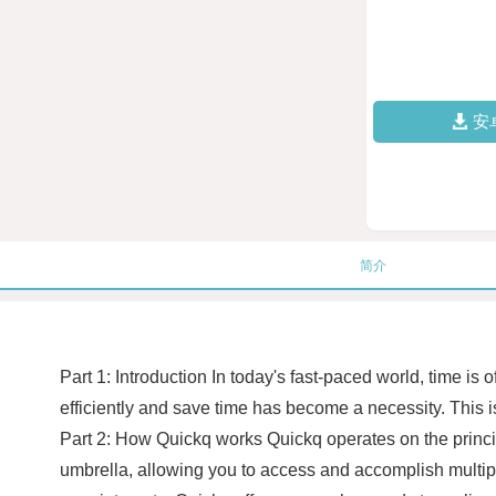
安
简介
Part 1: Introduction In today's fast-paced world, time is
efficiently and save time has become a necessity. This 
Part 2: How Quickq works Quickq operates on the princip
umbrella, allowing you to access and accomplish multipl