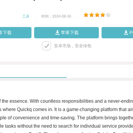
工具
|
时间：2024-08-16
|
卓下载
苹果下载
安卓市场，安全绿色
 of the essence. With countless responsibilities and a never-endi
is where Quickq comes in. It is a game-changing platform that ai
le of convenience and time-saving. The platform brings togethe
e tasks without the need to search for individual service provid