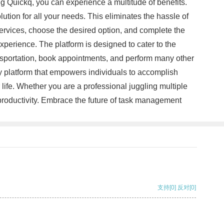
g Quickq, you can experience a multitude of benefits.
lution for all your needs. This eliminates the hassle of
ervices, choose the desired option, and complete the
experience. The platform is designed to cater to the
ransportation, book appointments, and perform many other
ry platform that empowers individuals to accomplish
r life. Whether you are a professional juggling multiple
r productivity. Embrace the future of task management
支持
[0]
反对
[0]