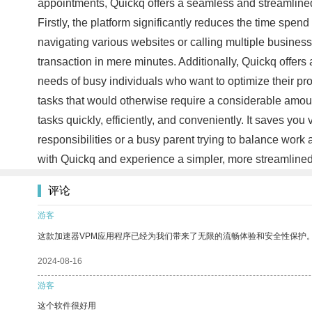
appointments, Quickq offers a seamless and streamlined 
Firstly, the platform significantly reduces the time spend
navigating various websites or calling multiple busines
transaction in mere minutes. Additionally, Quickq offers 
needs of busy individuals who want to optimize their pro
tasks that would otherwise require a considerable amoun
tasks quickly, efficiently, and conveniently. It saves you
responsibilities or a busy parent trying to balance work 
with Quickq and experience a simpler, more streamlined
评论
游客
这款加速器VPM应用程序已经为我们带来了无限的流畅体验和安全性保护
2024-08-16
游客
这个软件很好用