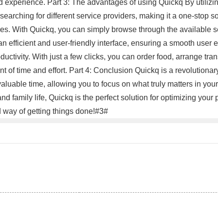
experience. Part 3: The advantages of using Quickq By utilizin
 searching for different service providers, making it a one-stop so
ses. With Quickq, you can simply browse through the available s
an efficient and user-friendly interface, ensuring a smooth user 
ductivity. With just a few clicks, you can order food, arrange t
t of time and effort. Part 4: Conclusion Quickq is a revolutiona
 valuable time, allowing you to focus on what truly matters in you
and family life, Quickq is the perfect solution for optimizing you
 way of getting things done!#3#
。