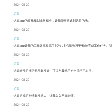
2024-08-22
游客
这款app的路线规划非常精准，让我能够快速到达目的地。
2024-08-22
游客
这款app让我的工作效率提高了50%，让我能够更轻松地完成工作任务。
2024-08-22
游客
这款软件的社区氛围非常好，可以与其他用户交流学习心得。
2024-08-22
游客
这款游戏的剧情非常感人，让我久久不能忘怀。
2024-08-22