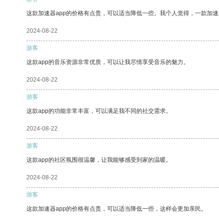
这款加速器app的价格有点贵，可以适当降低一些。我个人觉得，一款加速
2024-08-22
游客
这款app的音乐资源非常优质，可以让我尽情享受音乐的魅力。
2024-08-22
游客
这款app的功能非常丰富，可以满足我不同的社交需求。
2024-08-22
游客
这款app的社区氛围很温馨，让我能够感受到家的温暖。
2024-08-22
游客
这款加速器app的价格有点贵，可以适当降低一些，这样会更加亲民。