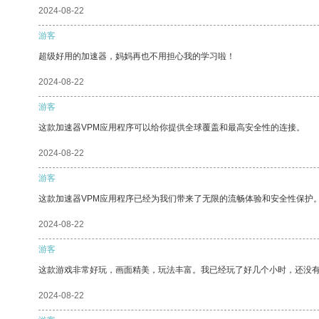
2024-08-22
游客
超级好用的加速器，妈妈再也不用担心我的学习啦！
2024-08-22
游客
这款加速器VPM应用程序可以给你提供全球覆盖和最高安全性的连接。
2024-08-22
游客
这款加速器VPM应用程序已经为我们带来了无限的流畅体验和安全性保护
2024-08-22
游客
这款游戏非常好玩，画面精美，玩法丰富。我已经玩了好几个小时，还没
2024-08-22