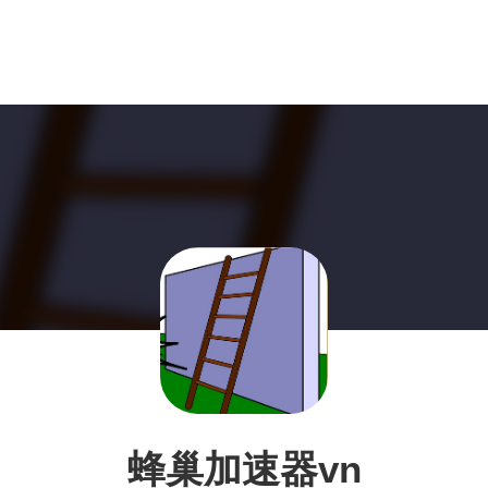
蜂巢加速器vn