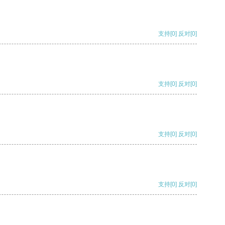
支持
[0]
反对
[0]
支持
[0]
反对
[0]
支持
[0]
反对
[0]
支持
[0]
反对
[0]