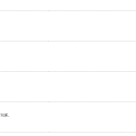
。
有玩腻。