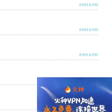
支持
[0]
反对
[0]
支持
[0]
反对
[0]
支持
[0]
反对
[0]
支持
[0]
反对
[0]
支持
[0]
反对
[0]