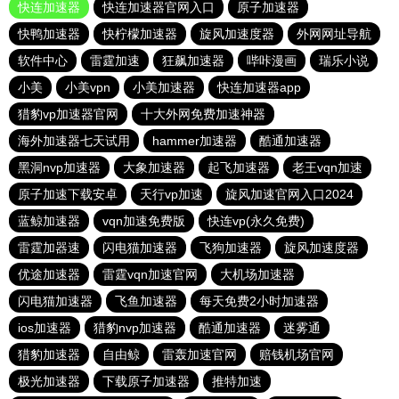
快连加速器
快连加速器官网入口
原子加速器
快鸭加速器
快柠檬加速器
旋风加速度器
外网网址导航
软件中心
雷霆加速
狂飙加速器
哔咔漫画
瑞乐小说
小美
小美vpn
小美加速器
快连加速器app
猎豹vp加速器官网
十大外网免费加速神器
海外加速器七天试用
hammer加速器
酷通加速器
黑洞nvp加速器
大象加速器
起飞加速器
老王vqn加速
原子加速下载安卓
天行vp加速
旋风加速官网入口2024
蓝鲸加速器
vqn加速免费版
快连vp(永久免费)
雷霆加器速
闪电猫加速器
飞狗加速器
旋风加速度器
优途加速器
雷霆vqn加速官网
大机场加速器
闪电猫加速器
飞鱼加速器
每天免费2小时加速器
ios加速器
猎豹nvp加速器
酷通加速器
迷雾通
猎豹加速器
自由鲸
雷轰加速官网
赔钱机场官网
极光加速器
下载原子加速器
推特加速