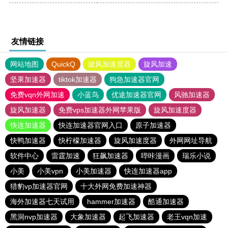
友情链接
网站地图
QuickQ
旋风加速度器
旋风加速
坚果加速器
tiktok加速器
狗急加速器官网
免费vqn外网加速
小蓝鸟
优途加速器官网
风驰加速器
旋风加速器
免费vps加速器外网苹果版
旋风加速度器
快连加速器
快连加速器官网入口
原子加速器
快鸭加速器
快柠檬加速器
旋风加速度器
外网网址导航
软件中心
雷霆加速
狂飙加速器
哔咔漫画
瑞乐小说
小美
小美vpn
小美加速器
快连加速器app
猎豹vp加速器官网
十大外网免费加速神器
海外加速器七天试用
hammer加速器
酷通加速器
黑洞nvp加速器
大象加速器
起飞加速器
老王vqn加速