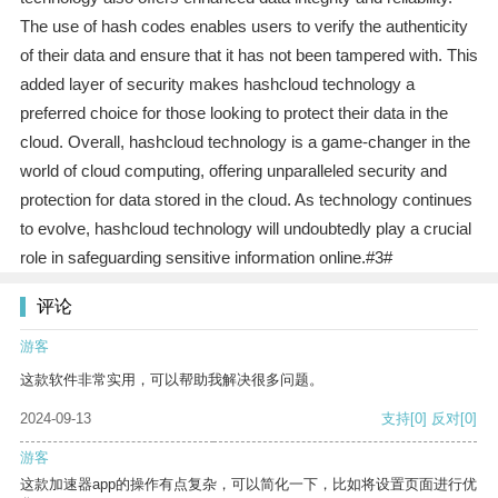
The use of hash codes enables users to verify the authenticity
of their data and ensure that it has not been tampered with. This
added layer of security makes hashcloud technology a
preferred choice for those looking to protect their data in the
cloud. Overall, hashcloud technology is a game-changer in the
world of cloud computing, offering unparalleled security and
protection for data stored in the cloud. As technology continues
to evolve, hashcloud technology will undoubtedly play a crucial
role in safeguarding sensitive information online.#3#
评论
游客
这款软件非常实用，可以帮助我解决很多问题。
2024-09-13
支持
[0]
反对
[0]
游客
这款加速器app的操作有点复杂，可以简化一下，比如将设置页面进行优