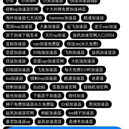
小美
小美vpn
小美加速器
快连加速器app
猎豹vp加速器官网
十大外网免费加速神器
海外加速器七天试用
hammer加速器
酷通加速器
黑洞nvp加速器
大象加速器
起飞加速器
老王vqn加速
原子加速下载安卓
天行vp加速
旋风加速官网入口2024
蓝鲸加速器
vqn加速免费版
快连vp(永久免费)
雷霆加器速
闪电猫加速器
飞狗加速器
旋风加速度器
优途加速器
雷霆vqn加速官网
大机场加速器
闪电猫加速器
飞鱼加速器
每天免费2小时加速器
ios加速器
猎豹nvp加速器
酷通加速器
迷雾通
猎豹加速器
自由鲸
雷轰加速官网
赔钱机场官网
极光加速器
下载原子加速器
推特加速
梯子免费加速器永久免费版
白鲸加速器
黑洞加速器
旋风加速器官网
蚂蚁加速器
ios梯子加速器
暴雪加速器vp
旋风加速度器
老佛爷加速器