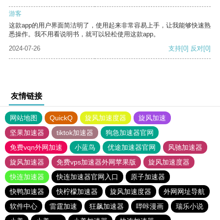
游客
这款app的用户界面简洁明了，使用起来非常容易上手，让我能够快速熟
悉操作。我不用看说明书，就可以轻松使用这款app。
2024-07-26
支持
[0]
反对
[0]
友情链接
网站地图
QuickQ
旋风加速度器
旋风加速
坚果加速器
tiktok加速器
狗急加速器官网
免费vqn外网加速
小蓝鸟
优途加速器官网
风驰加速器
旋风加速器
免费vps加速器外网苹果版
旋风加速度器
快连加速器
快连加速器官网入口
原子加速器
快鸭加速器
快柠檬加速器
旋风加速度器
外网网址导航
软件中心
雷霆加速
狂飙加速器
哔咔漫画
瑞乐小说