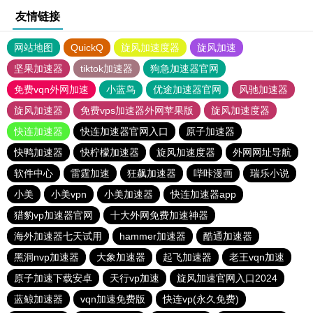
友情链接
网站地图
QuickQ
旋风加速度器
旋风加速
坚果加速器
tiktok加速器
狗急加速器官网
免费vqn外网加速
小蓝鸟
优途加速器官网
风驰加速器
旋风加速器
免费vps加速器外网苹果版
旋风加速度器
快连加速器
快连加速器官网入口
原子加速器
快鸭加速器
快柠檬加速器
旋风加速度器
外网网址导航
软件中心
雷霆加速
狂飙加速器
哔咔漫画
瑞乐小说
小美
小美vpn
小美加速器
快连加速器app
猎豹vp加速器官网
十大外网免费加速神器
海外加速器七天试用
hammer加速器
酷通加速器
黑洞nvp加速器
大象加速器
起飞加速器
老王vqn加速
原子加速下载安卓
天行vp加速
旋风加速官网入口2024
蓝鲸加速器
vqn加速免费版
快连vp(永久免费)